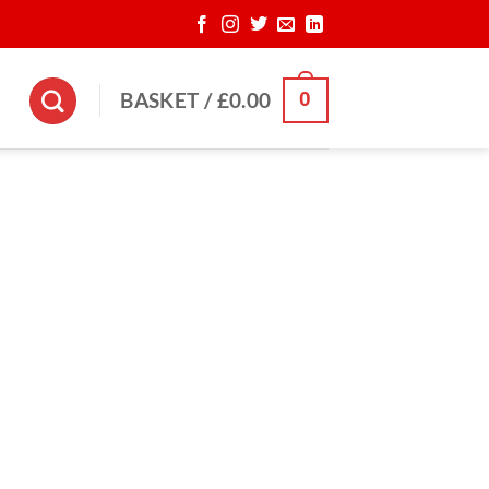
0
BASKET /
£
0.00